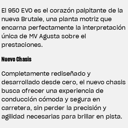
El 950 EVO es el corazón palpitante de la
nueva Brutale, una planta motriz que
encarna perfectamente la interpretación
única de MV Agusta sobre el
prestaciones.
Nuevo Chasis
Completamente rediseñado y
desarrollado desde cero, el nuevo chasis
View now →
busca ofrecer una experiencia de
conducción cómoda y segura en
ROPA
carretera, sin perder la precisión y
agilidad necesarias para brillar en pista.
La conducimos. La lucimos