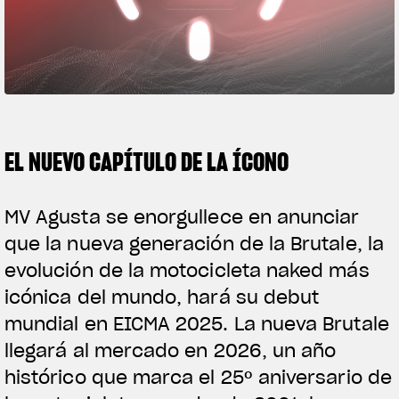
FILM - BEAUTY IS NOT A SIN
SUPERVELOCE ARSHAM
Follow Us
TITANIO
COMING SOON
INSTAGRAM
ABOUT
EL NUEVO CAPÍTULO DE LA ÍCONO
RUSH
FACEBOOK
YOUTUBE
MV Agusta se enorgullece en anunciar
que la nueva generación de la Brutale, la
evolución de la motocicleta naked más
icónica del mundo, hará su debut
mundial en EICMA 2025. La nueva Brutale
llegará al mercado en 2026, un año
histórico que marca el 25º aniversario de