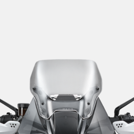
SUPERVELOCE ARSHAM
Follow Us
TITANIO
COMING SOON
INSTAGRAM
ABOUT
FACEBOOK
RUSH
YOUTUBE