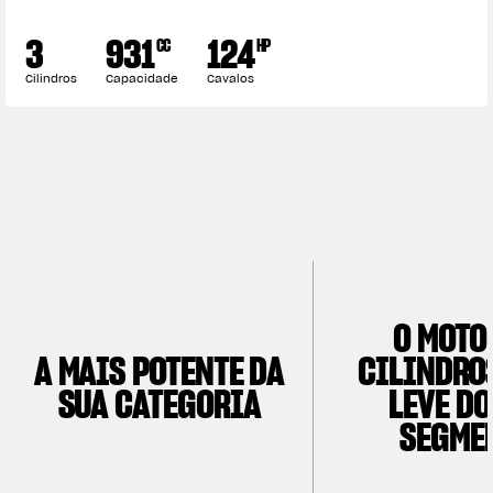
VESTUÁRIO
3
931
124
CC
HP
Nós corremos. Nós usamos
Cilindros
Capacidade
Cavalos
O MOTO
A MAIS POTENTE DA
CILINDRO
SUA CATEGORIA
LEVE DO
SEGME