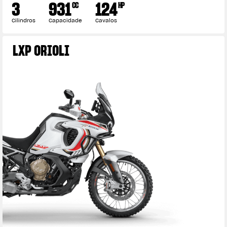
3
931
124
CC
HP
Cilindros
Capacidade
Cavalos
LXP ORIOLI
View now →