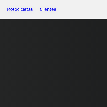
Motocicletas
Clientes
Sartoria
Meccanica
MV Ride
App
Garantía
Manuales
Campaña
De
Retirada