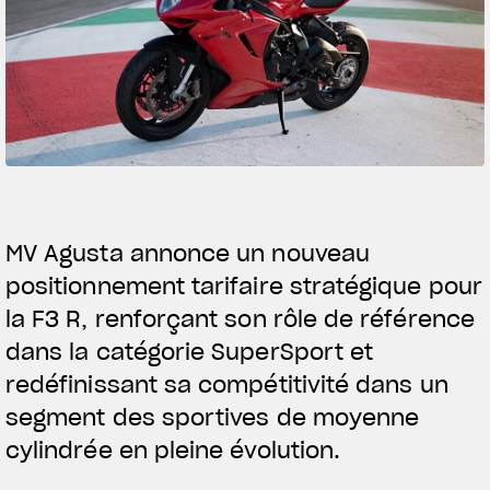
SUPERVELOCE ARSHA
Follow Us
INSTAGRAM
FACEBOOK
YOUTUBE
MV Agusta annonce un nouveau
positionnement tarifaire stratégique pour
la F3 R, renforçant son rôle de référence
dans la catégorie SuperSport et
redéfinissant sa compétitivité dans un
segment des sportives de moyenne
TITANIO
COMING SOON
cylindrée en pleine évolution.
ABOUT