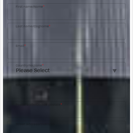
First name/Nome
*
Last name/Cognome
*
Email
*
Country/Nazione
*
City/Città
Postal code/Codice postale
*
Street address/Indirizzo