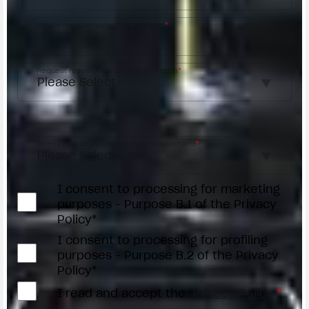
Phone number/Numero di telefono
*
Request reason/Motivo della richiesta
*
Access the
Dealer Locator
Select your dealer/Scegli il Concessionario
*
I consent to processing for marketing
purposes - Purpose B.1 of the Privacy
Policy*
I consent to processing for profiling
purposes - Purpose B.2 of the Privacy
Policy*
I read and accept the
Privacy Policy
*