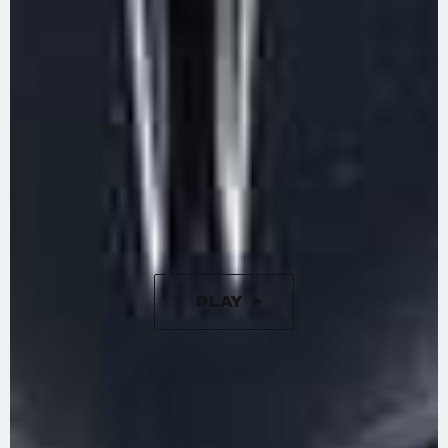
Le moteur trois cylindres en ligne, conforme à
la norme Euro 5+, se distingue par son
caractère et ses performances. Avec 113 ch et
85 Nm de couple, il offre une conduite
enthousiasmante. La distribution du moteur est
optimisée pour minimiser les frottements,
tandis que la boîte de vitesses est amovible,
comme sur les motos de course. Le vilebrequin
contrarotatif, inspiré de la compétition, est
conçu pour réduire l'inertie lors des
changements de direction.
PLAY
PAUSE