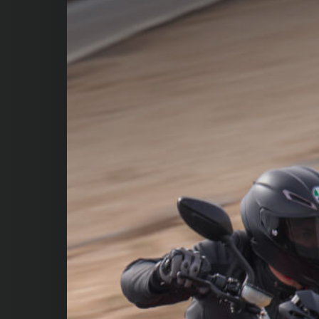
SUPERVELOCE ARSHAM
Follow Us
INSTAGRAM
FACEBOOK
YOUTUBE
TITANIO
COMING SOON
ABOUT
RUSH