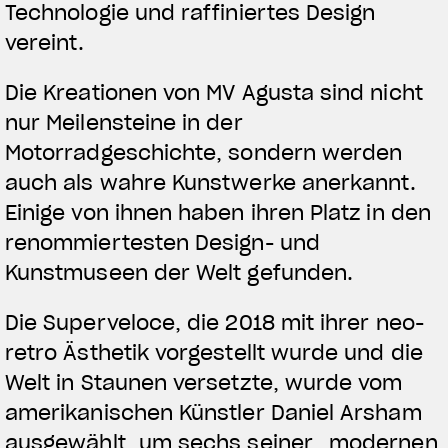
Technologie und raffiniertes Design
View now →
vereint.
Die Kreationen von MV Agusta sind nicht
BEKLEIDUNG
nur Meilensteine in der
Motorradgeschichte, sondern werden
Zeigen Sie, was Sie fahren
auch als wahre Kunstwerke anerkannt.
Einige von ihnen haben ihren Platz in den
renommiertesten Design- und
Kunstmuseen der Welt gefunden.
Die Superveloce, die 2018 mit ihrer neo-
retro Ästhetik vorgestellt wurde und die
Welt in Staunen versetzte, wurde vom
amerikanischen Künstler Daniel Arsham
ausgewählt, um sechs seiner „modernen