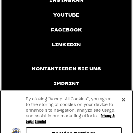
INSTAGRAM
YOUTUBE
FACEBOOK
LINKEDIN
KONTAKTIEREN SIE UNS
IMPRINT
DATENSCHUTZ UND RECHTLICHE
By clicking “Accept All Cookies”, you agree
HINWEISE
to the storing of cookies on your device to
enhance site navigation, analyze site usage,
and assist in our marketing efforts.
Privacy &
WERDEN SIE HÄNDLER
Legal
Imprint