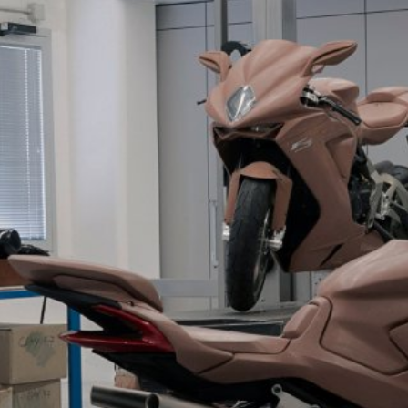
SUPERVELOCE ARSHAM
Follow Us
TITANIO
COMING SOON
INSTAGRAM
ABOUT
FACEBOOK
RUSH
YOUTUBE