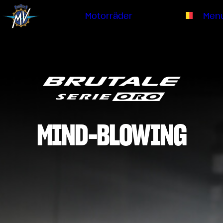
Service
Unterneh
Händler
Catalogue
Motorräder
Men
Unsere Marke
DE
WIR ÜBER UNS
EMOBILITY
SPEZIALTEILE
Upgrade auf die nächste Stufe
GESCHICHTE
SERVICE
RUSH
BRUTALE
DRAGSTER
FORSCHUNGSZENTRUM
UNSERE MARKE
KONTAKTIEREN SIE UNS
MV WELTWEIT
MIND-BLOWING
HÄNDLER
MAMBA
MV Weltweit
LIMITED EDITION
CATALOGUE
NEWS
DOKUMENTATION
FILM - BEAUTY IS NOT A SIN