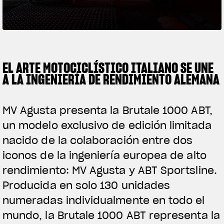
FILM - BEAUTY IS NOT A SIN
SUPERVELOCE ARSHAM
Follow Us
TITANIO
COMING SOON
EL ARTE MOTOCICLÍSTICO ITALIANO SE UNE
INSTAGRAM
A LA INGENIERÍA DE RENDIMIENTO ALEMANA
ABOUT
RUSH
FACEBOOK
MV Agusta presenta la Brutale 1000 ABT,
YOUTUBE
un modelo exclusivo de edición limitada
nacido de la colaboración entre dos
iconos de la ingeniería europea de alto
rendimiento: MV Agusta y ABT Sportsline.
Producida en solo 130 unidades
numeradas individualmente en todo el
mundo, la Brutale 1000 ABT representa la