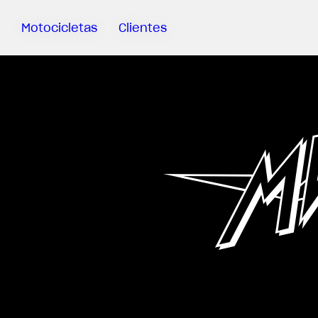
Motocicletas
Clientes
Sartoria
Meccanica
MV Ride
App
Garantía
Manuales
Campaña
De
Retirada