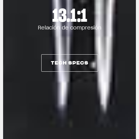
13.1:1
Relación de compresión
TECH SPECS
TECH SPECS
View now →
ROPA