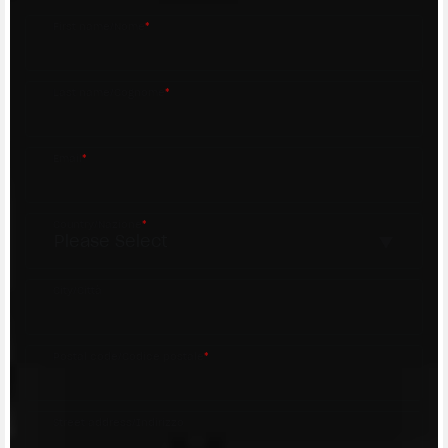
First name/Nome
*
Last name/Cognome
*
Email
*
Country/Nazione
*
City/Città
Postal code/Codice postale
*
Street address/Indirizzo