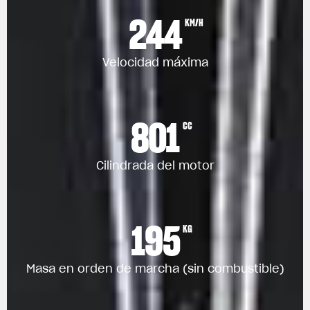
244
KM/H
Velocidad máxima
801
CC
Cilindrada del motor
195
KG
Masa en orden de marcha (sin combustible)