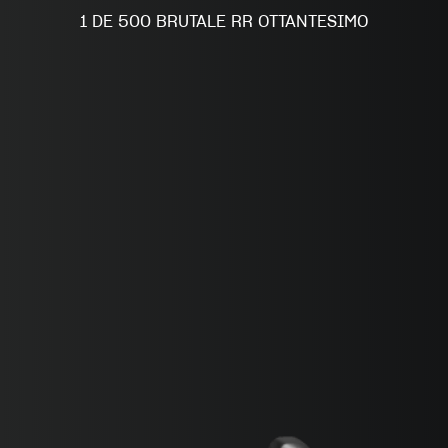
FILM - BEAUTY IS NOT A SIN
1 DE 500 BRUTALE RR OTTANTESIMO
SUPERVELOCE ARSHAM
Follow Us
INSTAGRAM
TITANIO
FACEBOOK
COMING SOON
YOUTUBE
ABOUT
RUSH