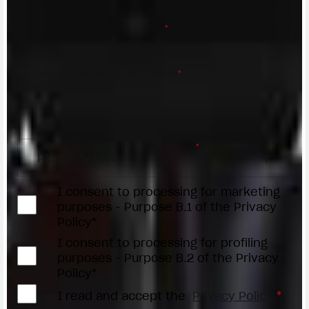
Phone number/Numero di telefono
*
Request reason/Motivo della richiesta
*
Access the
Dealer Locator
Select your dealer/Scegli il Concessionario
*
I consent to processing for marketing
purposes - Purpose B.1 of the Privacy
Policy*
I consent to processing for profiling
purposes - Purpose B.2 of the Privacy
Policy*
I read and accept the
Privacy Policy
*