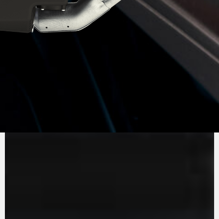
PURE
MV AGUSTA
SOUND
El motor de tres cilindros en línea, Euro 5+,
destaca por su eficiencia y prestaciones. Con
140 CV y 87 Nm de par, garantiza un pilotaje
divertido. La distribución del motor está
optimizada para garantizar una fricción mínima,
mientras que el cambio de marchas es