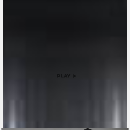
extraíble, como en las motos de competición. El
cigüeñal contrarrotante inspirado en la
competición está diseñado para reducir la
inercia durante los cambios de dirección.
Además, ahora incorpora un nuevo embrague
antirrebotes asistido de 9 discos, que reduce la
fuerza a emplear en la maneta de embrague en
un 50% en comparación con las versiones
anteriores.
PLAY
PAUSE