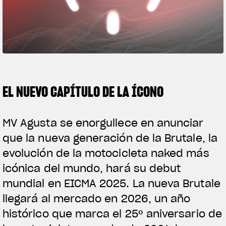
FILM - BEAUTY IS NOT A SIN
SUPERVELOCE ARSHAM
Follow Us
TITANIO
COMING SOON
INSTAGRAM
ABOUT
EL NUEVO CAPÍTULO DE LA ÍCONO
RUSH
FACEBOOK
YOUTUBE
MV Agusta se enorgullece en anunciar
que la nueva generación de la Brutale, la
evolución de la motocicleta naked más
icónica del mundo, hará su debut
mundial en EICMA 2025. La nueva Brutale
llegará al mercado en 2026, un año
histórico que marca el 25º aniversario de