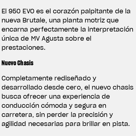
El 950 EVO es el corazón palpitante de la
nueva Brutale, una planta motriz que
encarna perfectamente la interpretación
única de MV Agusta sobre el
prestaciones.
Nuevo Chasis
Completamente rediseñado y
desarrollado desde cero, el nuevo chasis
View now →
busca ofrecer una experiencia de
conducción cómoda y segura en
ROPA
carretera, sin perder la precisión y
agilidad necesarias para brillar en pista.
La conducimos. La lucimos