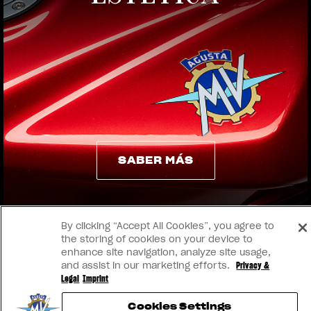
View now →
SABER MÁS
SABER MÁS
By clicking “Accept All Cookies”, you agree to
the storing of cookies on your device to
enhance site navigation, analyze site usage,
and assist in our marketing efforts.
Privacy &
Legal
Imprint
Cookies Settings