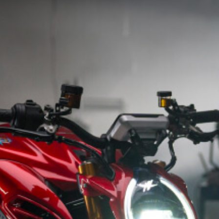
FILM - BEAUTY IS NOT A SIN
SUPERVELOCE ARSHAM
Follow Us
TITANIO
COMING SOON
INSTAGRAM
ABOUT
FACEBOOK
RUSH
YOUTUBE