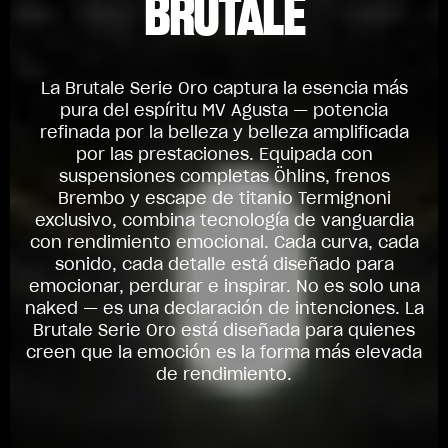
BRUTALE
La Brutale Serie Oro captura la esencia más
pura del espíritu MV Agusta — potencia
refinada por la belleza y belleza amplificada
por las prestaciones. Equipada con
suspensiones completas Öhlins, frenos
Brembo y escape de titanio Termignoni
exclusivo, combina tecnología de vanguardia
con rendimiento emocional. Cada curva, cada
sonido, cada detalle está diseñado para
emocionar, perdurar e inspirar. No es solo una
naked — es una declaración de intenciones. La
Brutale Serie Oro está diseñada para quienes
creen que la emoción es la forma más elevada
de rendimiento.