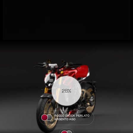
View now →
31%
ROPA
La conducimos. La lucimos
ROSSO SHOCK PERLATO
ARGENTO AGO