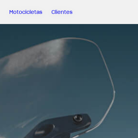
Motocicletas
Clientes
Sartoria
Meccanica
MV Ride
App
Garantía
Manuales
Campaña
De
Retirada