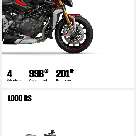
4
998
201
CC
HP
Cilindros
Capacidad
Potencia
View now →
1000 RS
ROPA
La conducimos. La lucimos