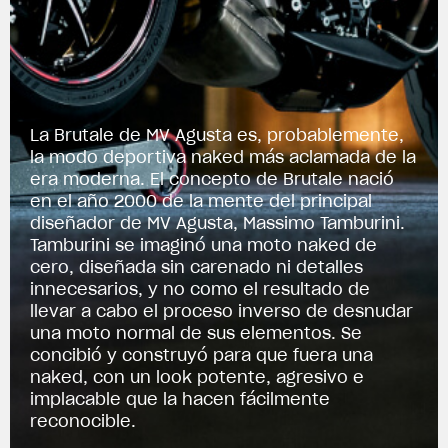
La Brutale de MV Agusta es, probablemente,
la modo deportiva naked más aclamada de la
era moderna. El concepto de Brutale nació
en el año 2000 de la mente del principal
diseñador de MV Agusta, Massimo Tamburini.
Tamburini se imaginó una moto naked de
cero, diseñada sin carenado ni detalles
innecesarios, y no como el resultado de
llevar a cabo el proceso inverso de desnudar
una moto normal de sus elementos. Se
concibió y construyó para que fuera una
naked, con un look potente, agresivo e
implacable que la hacen fácilmente
reconocible.