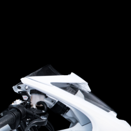
FILM - BEAUTY IS NOT A SIN
SUPERVELOCE ARSHAM
Follow Us
TITANIO
COMING SOON
INSTAGRAM
ABOUT
RUSH
FACEBOOK
YOUTUBE