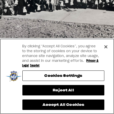
FILM - BEAUTY IS NOT A SIN
ROPA
SUPERVELOCE ARSHAM
La conducimos. La lucimos
Follow Us
TITANIO
COMING SOON
INSTAGRAM
ABOUT
By clicking “Accept All Cookies”, you agree
RUSH
FACEBOOK
to the storing of cookies on your device to
enhance site navigation, analyze site usage,
and assist in our marketing efforts.
YOUTUBE
Privacy &
Legal
Imprint
Cookies Settings
View now →
Reject All
Accept All Cookies