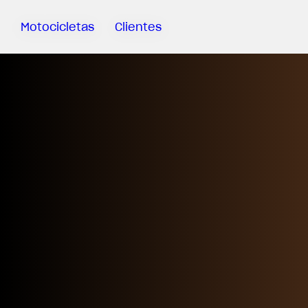
Motocicletas
Clientes
Sartoria
Meccanica
MV Ride
App
Garantía
Manuales
Campaña
De
Retirada