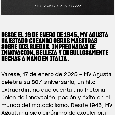
FILM - BEAUTY IS NOT A SIN
SUPERVELOCE ARSHAM
Follow Us
TITANIO
COMING SOON
DESDE EL 19 DE ENERO DE 1945, MV AGUSTA
INSTAGRAM
HA ESTADO CREANDO OBRAS MAESTRAS
ABOUT
SOBRE DOS RUEDAS, IMPREGNADAS DE
RUSH
FACEBOOK
INNOVACIÓN, BELLEZA Y ORGULLOSAMENTE
HECHAS A MANO EN ITALIA.
YOUTUBE
Varese, 17 de enero de 2025 – MV Agusta
celebra su 80.º aniversario, un hito
extraordinario que cuenta una historia
única de innovación, pasión y éxito en el
mundo del motociclismo. Desde 1945, MV
Agusta ha sido sinónimo de excelencia