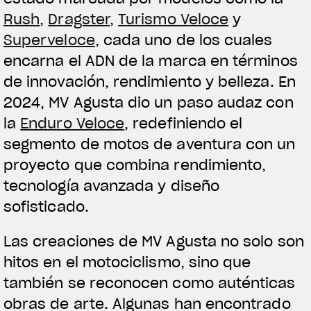
Rush
,
Dragster
,
Turismo Veloce
y
Superveloce
, cada uno de los cuales
encarna el ADN de la marca en términos
de innovación, rendimiento y belleza. En
2024, MV Agusta dio un paso audaz con
la
Enduro Veloce
, redefiniendo el
segmento de motos de aventura con un
View now →
proyecto que combina rendimiento,
tecnología avanzada y diseño
sofisticado.
ROPA
Las creaciones de MV Agusta no solo son
La conducimos. La lucimos
hitos en el motociclismo, sino que
también se reconocen como auténticas
obras de arte. Algunas han encontrado