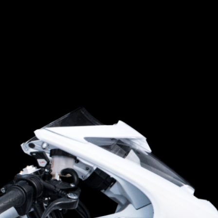
FILM - BEAUTY IS NOT A SIN
SUPERVELOCE ARSHAM
Follow Us
TITANIO
COMING SOON
INSTAGRAM
ABOUT
RUSH
FACEBOOK
YOUTUBE