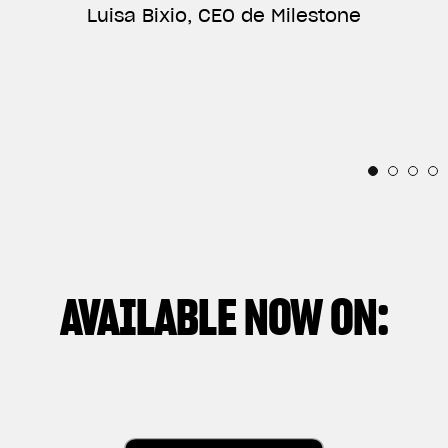
SEE A BIKE» («TÚ VES UNA MOTO»), UN
Luisa Bixio, CEO de Milestone
ENORGULLECE SER PARTE DE SU INCREÍBLE
DOCUMENTAL QUE NARRA PRINCIPALMENTE LA
HISTORIA.”
Horacio Pagani, Fundador y Responsable de
RELACIÓN ENTRE CADA PERSONA Y ESTAS
Diseño de Pagani Automobili
IRRESISTIBLES PIEZAS CON ALMA MECÁNICA.”
Thibaut Nogues, piloto de la División Freestyle
Andrea Manenti, Director
AVAILABLE NOW ON: