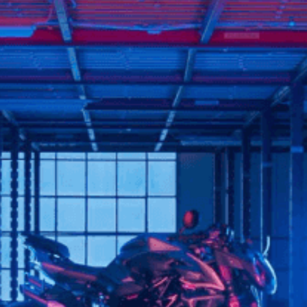
FILM - BEAUTY IS NOT A SIN
SUPERVELOCE ARSHAM
Follow Us
TITANIO
COMING SOON
INSTAGRAM
ABOUT
RUSH
FACEBOOK
YOUTUBE