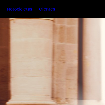
Motocicletas
Clientes
Sartoria
Meccanica
MV Ride
App
Garantía
Manuales
Campaña
De
Retirada