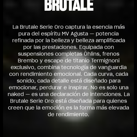
BRUTALE
La Brutale Serie Oro captura la esencia más
pura del espíritu MV Agusta — potencia
refinada por la belleza y belleza amplificada
por las prestaciones. Equipada con
suspensiones completas Öhlins, frenos
Brembo y escape de titanio Termignoni
exclusivo, combina tecnología de vanguardia
con rendimiento emocional. Cada curva, cada
sonido, cada detalle está diseñado para
emocionar, perdurar e inspirar. No es solo una
naked — es una declaración de intenciones. La
Brutale Serie Oro está diseñada para quienes
creen que la emoción es la forma más elevada
de rendimiento.