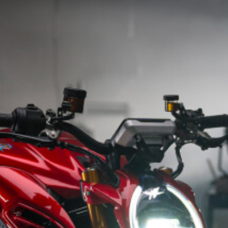
FILM - BEAUTY IS NOT A SIN
SUPERVELOCE ARSHAM
Follow Us
TITANIO
COMING SOON
INSTAGRAM
ABOUT
FACEBOOK
RUSH
YOUTUBE