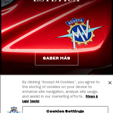
View now →
SABER MÁS
SABER MÁS
By clicking “Accept All Cookies”, you agree to
the storing of cookies on your device to
enhance site navigation, analyze site usage,
and assist in our marketing efforts.
Privacy &
Legal
Imprint
Cookies Settings