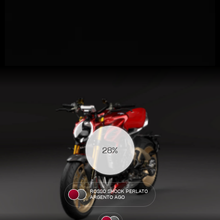
View now →
31%
ROPA
La conducimos. La lucimos
ROSSO SHOCK PERLATO
ARGENTO AGO