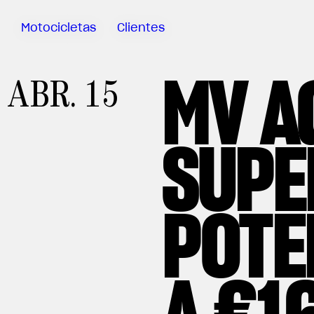
Motocicletas
Clientes
MV A
Sartoria
ABR. 15
Meccanica
MV Ride
App
SUPE
Garantía
Manuales
Campaña
POTE
De
Retirada
A €1