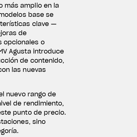
o más amplio en la
s modelos base se
erísticas clave —
joras de
 opcionales o
 MV Agusta introduce
ucción de contenido,
con las nuevas
del nuevo rango de
ivel de rendimiento,
este punto de precio.
staciones, sino
goría.