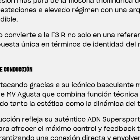
sión más pura de la filosofía tricilíndrica 
estaciones a elevado régimen con una ar
dible.
 convierte a la F3 R no solo en una referen
uesta única en términos de identidad del 
DE CONDUCCIÓN
stacando gracias a su icónico basculante 
 de MV Agusta que combina función técnica
do tanto la estética como la dinámica del t
ucción refleja su auténtico ADN Superspor
ara ofrecer el máximo control y feedback t
rantizando una conexión directa y envolven