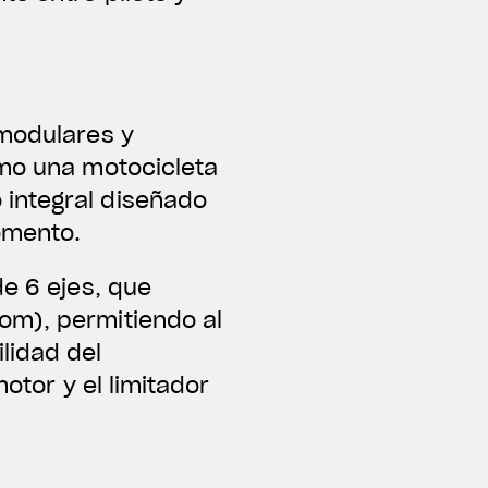
 modulares y
omo una motocicleta
 integral diseñado
omento.
de 6 ejes, que
om), permitiendo al
lidad del
otor y el limitador