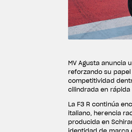
MV Agusta anuncia u
reforzando su papel
competitividad dent
cilindrada en rápida
La F3 R continúa en
italiano, herencia r
producida en Schiran
identidad de marca