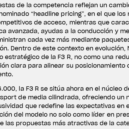
estas de la competencia reflejan un cambi
enominado “headline pricing”, en el que lo
ompetitivos de acceso, mientras que caract
ica avanzada, ayudas a la conducción y me
inistran cada vez más mediante paquetes
ón. Dentro de este contexto en evolución,
o estratégico de la F3 R, no como una red
ión clara para alinear su posicionamiento 
ento.
.000, la F3 R se sitúa ahora en el núcleo 
sport de media cilindrada, ofreciendo un n
sividad que redefine las expectativas en 
ición del modelo no solo como líder en pre
 las propuestas más atractivas de la cate