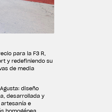
cio para la F3 R,
rt y redefiniendo su
ivas de media
Agusta: diseño
da, desarrollada y
 artesanía e
más homogénea.