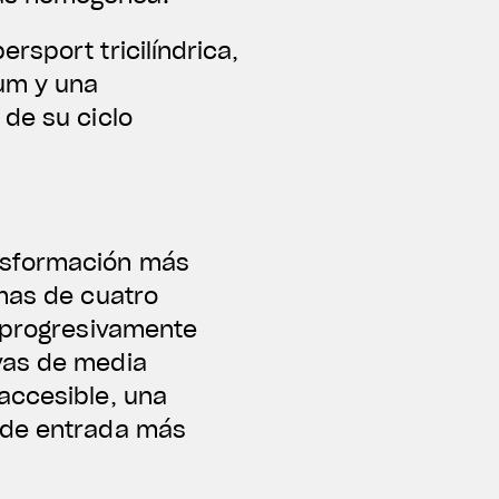
rsport tricilíndrica,
um y una
 de su ciclo
nsformación más
rmas de cuatro
o progresivamente
vas de media
accesible, una
o de entrada más