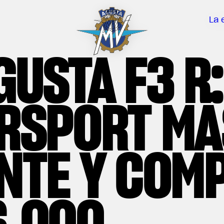
La 
GUSTA F3 R:
RSPORT MÁ
NTE Y COM
6.000