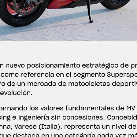
n nuevo posicionamiento estratégico de pre
 como referencia en el segmento Superspo
ro de un mercado de motocicletas deport
 evolución.
carnando los valores fundamentales de MV 
acing e ingeniería sin concesiones. Concebi
na, Varese (Italia), representa un nivel de
 que destaca en una categoría cada vez 