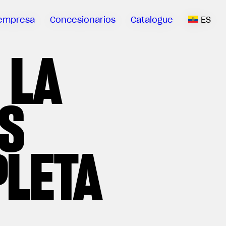
empresa
Concesionarios
Catalogue
ES
 LA
S
PLETA