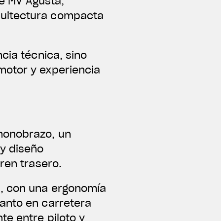
de MV Agusta,
quitectura compacta
cia técnica, sino
motor y experiencia
monobrazo, un
 y diseño
ren trasero.
t, con una ergonomía
anto en carretera
te entre piloto y