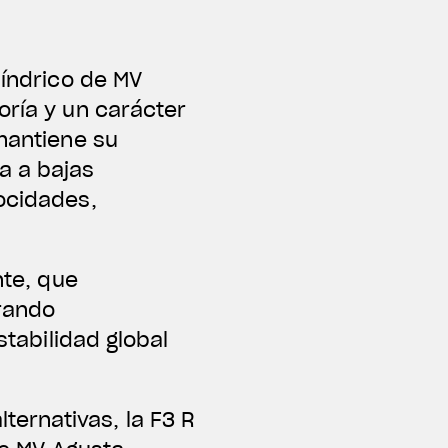
líndrico de MV
oría y un carácter
 mantiene su
a a bajas
locidades,
nte, que
orando
stabilidad global
ernativas, la F3 R