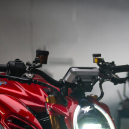
FILM - BEAUTY IS NOT A SIN
SUPERVELOCE ARSHAM
Follow Us
TITANIO
COMING SOON
INSTAGRAM
ABOUT
FACEBOOK
RUSH
YOUTUBE