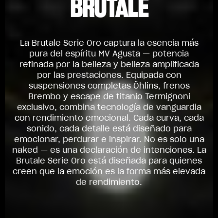
BRUTALE
La Brutale Serie Oro captura la esencia más
pura del espíritu MV Agusta — potencia
refinada por la belleza y belleza amplificada
por las prestaciones. Equipada con
suspensiones completas Öhlins, frenos
Brembo y escape de titanio Termignoni
exclusivo, combina tecnología de vanguardia
con rendimiento emocional. Cada curva, cada
sonido, cada detalle está diseñado para
emocionar, perdurar e inspirar. No es solo una
naked — es una declaración de intenciones. La
Brutale Serie Oro está diseñada para quienes
creen que la emoción es la forma más elevada
de rendimiento.