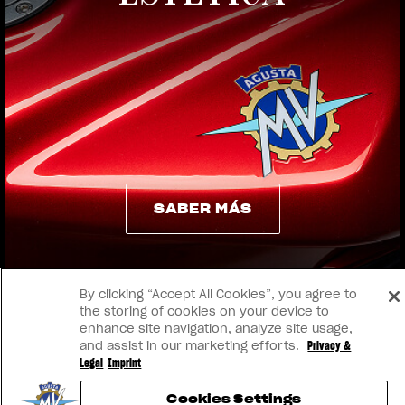
View now →
SABER MÁS
SABER MÁS
By clicking “Accept All Cookies”, you agree to
the storing of cookies on your device to
enhance site navigation, analyze site usage,
and assist in our marketing efforts.
Privacy &
Legal
Imprint
Cookies Settings