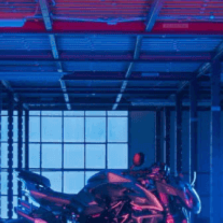
FILM - BEAUTY IS NOT A SIN
SUPERVELOCE ARSHAM
Follow Us
TITANIO
COMING SOON
INSTAGRAM
ABOUT
RUSH
FACEBOOK
YOUTUBE