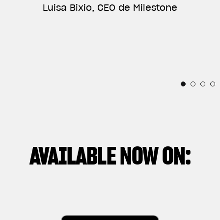
SEE A BIKE» («TÚ VES UNA MOTO»), UN
Luisa Bixio, CEO de Milestone
ENORGULLECE SER PARTE DE SU INCREÍBLE
DOCUMENTAL QUE NARRA PRINCIPALMENTE LA
HISTORIA.”
Horacio Pagani, Fundador y Responsable de
RELACIÓN ENTRE CADA PERSONA Y ESTAS
Diseño de Pagani Automobili
IRRESISTIBLES PIEZAS CON ALMA MECÁNICA.”
Thibaut Nogues, piloto de la División Freestyle
Andrea Manenti, Director
AVAILABLE NOW ON: