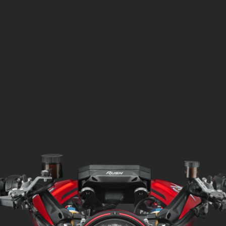
SUPERVELOCE ARSHAM
Follow Us
TITANIO
COMING SOON
INSTAGRAM
ABOUT
FACEBOOK
RUSH
YOUTUBE