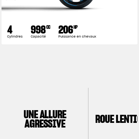
VÊTEMENTS
4
998
206
CC
HP
L'équipement du pilote
Cylindres
Capacité
Puissance en chevaux
UNE ALLURE
ROUE LENTI
AGRESSIVE