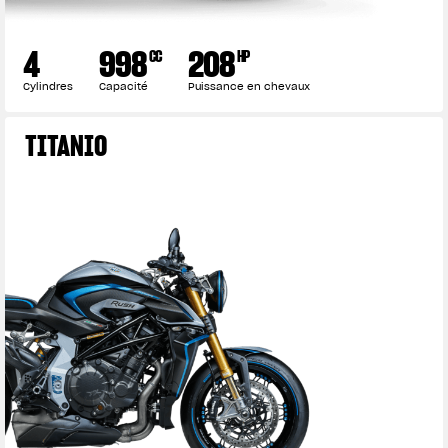
4
998
208
CC
HP
Cylindres
Capacité
Puissance en chevaux
TITANIO
View now →