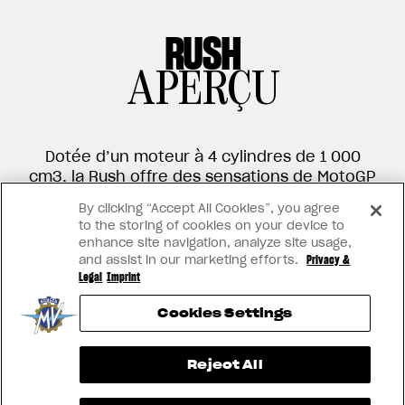
RUSH
APERÇU
Dotée d’un moteur à 4 cylindres de 1 000
cm3, la Rush offre des sensations de MotoGP
avec des vitesses pouvant atteindre voire
By clicking “Accept All Cookies”, you agree
dépasser les 300 km/h. Le moteur, le châssis
to the storing of cookies on your device to
et l’électronique viennent de la Brutale 1000,
enhance site navigation, analyze site usage,
mais elle se distingue par les tuyaux
and assist in our marketing efforts.
Privacy &
d’échappement, les phares, le châssis
Legal
Imprint
arrière et le siège passager, des éléments
Cookies Settings
spécialement conçus pour elle.
View now →
Reject All