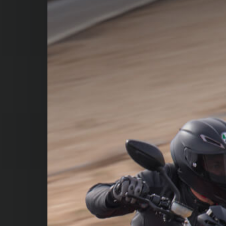
SUPERVELOCE ARSHAM
Follow Us
INSTAGRAM
FACEBOOK
YOUTUBE
TITANIO
COMING SOON
ABOUT
RUSH