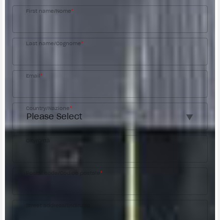
First name/Nome
*
Last name/Cognome
*
Email
*
Country/Nazione
*
City/Città
Postal code/Codice postale
*
Street address/Indirizzo