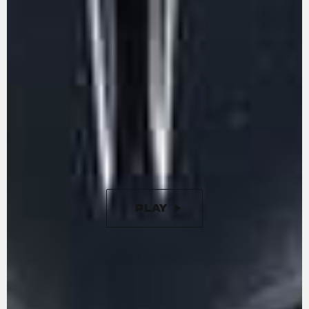
Le moteur trois cylindres en ligne, conforme à
la norme Euro 5+, se distingue par son
caractère et ses performances. Avec 113 ch et
85 Nm de couple, il offre une conduite
enthousiasmante. La distribution du moteur est
optimisée pour minimiser les frottements,
tandis que la boîte de vitesses est amovible,
comme sur les motos de course. Le vilebrequin
contrarotatif, inspiré de la compétition, est
conçu pour réduire l'inertie lors des
changements de direction.
PLAY
PAUSE