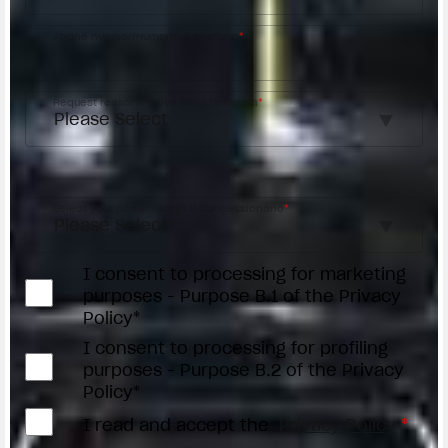
Phone number/Numero di telefono
*
Request reason/Motivo della richiesta
*
Access the
Dealer Locator
Select your dealer/Scegli il Concessionario
*
I consent to processing for marketing
purposes - Purpose B.1 of the Privacy
Policy*
I consent to processing for profiling
purposes - Purpose B.2 of the Privacy
Policy*
I read and accept the
Privacy Policy
*