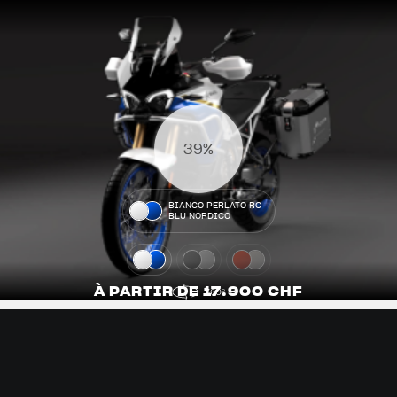
50%
44%
42%
BIANCO PERLATO RC
BLU NORDICO
À PARTIR DE 17.900 CHF