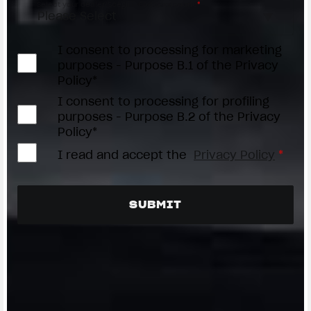
Select your dealer/Scegli il Concessionario
*
I consent to processing for marketing
purposes - Purpose B.1 of the Privacy
Policy*
I consent to processing for profiling
purposes - Purpose B.2 of the Privacy
Policy*
I read and accept the
Privacy Policy
*