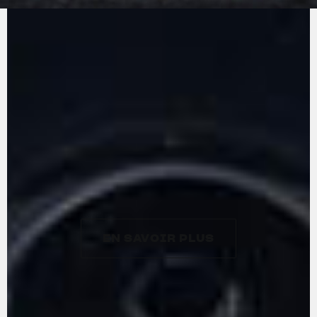
tous les trois cylindres en ligne de nouvelle
génération MV Agusta : le vilebrequin
contrarotatif. Conçu, développé et entièrement
fabriqué dans l’usine de l’entreprise, le moteur
se distingue par sa légèreté, ne pesant que 57
kg, et sa compacité extrême. Grâce à un effet
gyroscopique qui annule essentiellement celui
de la roue avant, le vilebrequin contrarotatif
permet des changements de direction
particulièrement rapides. Le moteur délivre une
puissance maximale de 124 ch à 10 000 tr/min
et un couple de 102 Nm à 7 000 tr/min.
EN SAVOIR PLUS
EN SAVOIR PLUS