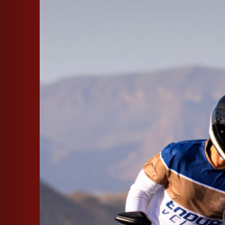
SUPERVELOCE ARSHAM
Follow Us
INSTAGRAM
FACEBOOK
TITANIO
COMING SOON
YOUTUBE
ABOUT
RUSH