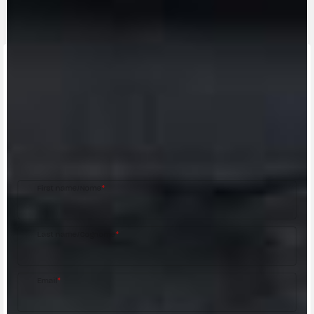
CONTACT A DEALER
Fill out the form to be contacted by an Official
MV Agusta Dealer.
First name/Nome
*
Last name/Cognome
*
Email
*