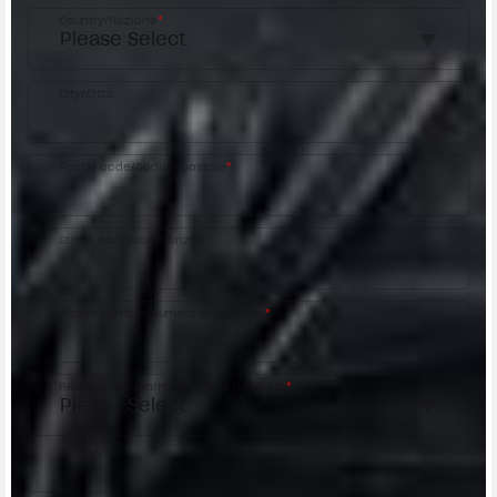
Country/Nazione
*
City/Città
Postal code/Codice postale
*
Street address/Indirizzo
Phone number/Numero di telefono
*
Request reason/Motivo della richiesta
*
Access the
Dealer Locator