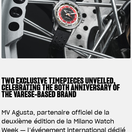
SUPERVELOCE ARSHAM
Follow Us
TITANIO
COMING SOON
INSTAGRAM
ABOUT
FACEBOOK
RUSH
YOUTUBE
TWO EXCLUSIVE TIMEPIECES UNVEILED,
CELEBRATING THE 80TH ANNIVERSARY OF
THE VARESE-BASED BRAND
MV Agusta, partenaire officiel de la
deuxième édition de la Milano Watch
Week — l’événement international dédié