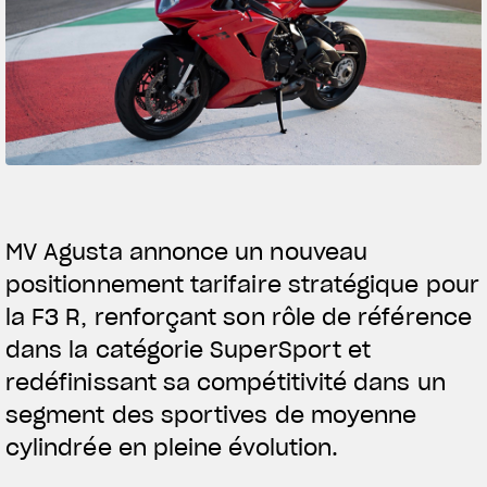
SUPERVELOCE ARSHA
Follow Us
INSTAGRAM
FACEBOOK
YOUTUBE
MV Agusta annonce un nouveau
positionnement tarifaire stratégique pour
la F3 R, renforçant son rôle de référence
dans la catégorie SuperSport et
redéfinissant sa compétitivité dans un
segment des sportives de moyenne
TITANIO
COMING SOON
cylindrée en pleine évolution.
ABOUT