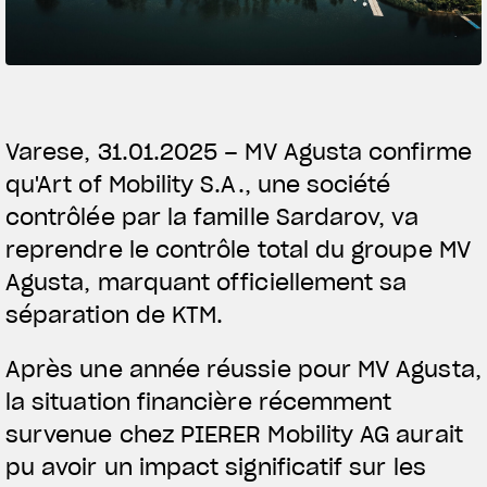
SUPERVELOCE ARSHAM
Follow Us
TITANIO
COMING SOON
INSTAGRAM
Varese, 31.01.2025 – MV Agusta confirme
ABOUT
qu'Art of Mobility S.A., une société
FACEBOOK
RUSH
contrôlée par la famille Sardarov, va
YOUTUBE
reprendre le contrôle total du groupe MV
Agusta, marquant officiellement sa
séparation de KTM.
Après une année réussie pour MV Agusta,
la situation financière récemment
survenue chez PIERER Mobility AG aurait
pu avoir un impact significatif sur les