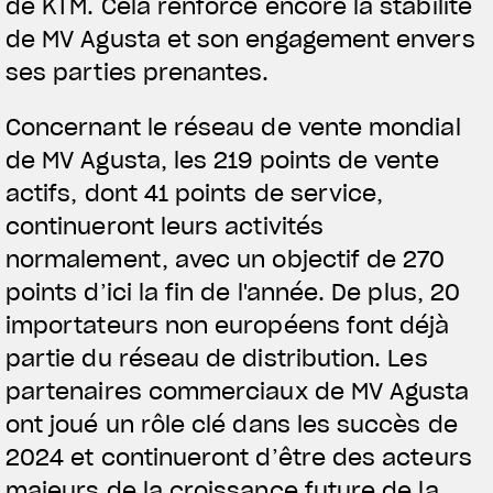
de KTM. Cela renforce encore la stabilité
de MV Agusta et son engagement envers
ses parties prenantes.
Concernant le réseau de vente mondial
de MV Agusta, les 219 points de vente
actifs, dont 41 points de service,
continueront leurs activités
normalement, avec un objectif de 270
points d’ici la fin de l'année. De plus, 20
importateurs non européens font déjà
partie du réseau de distribution. Les
View now →
partenaires commerciaux de MV Agusta
ont joué un rôle clé dans les succès de
2024 et continueront d’être des acteurs
VÊTEMENTS
majeurs de la croissance future de la