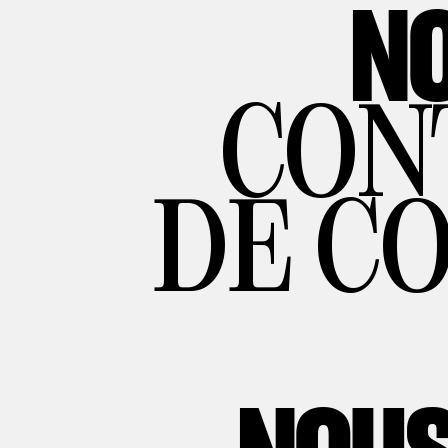
NO
CON
DE C