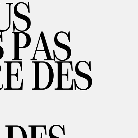
US
 PAS
E DES