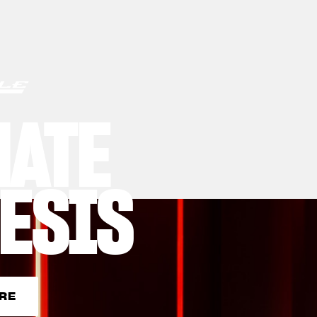
MATE
ESIS
RE