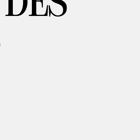
 DES
.