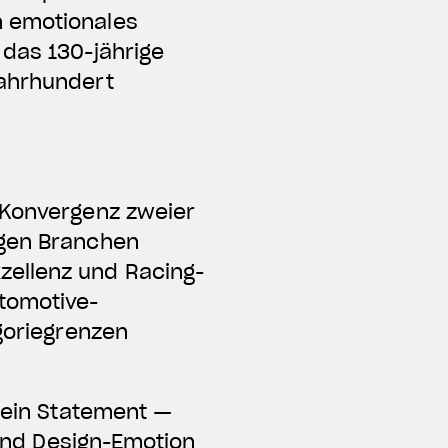
n emotionales
 das 130-jährige
Jahrhundert
 Konvergenz zweier
igen Branchen
zellenz und Racing-
utomotive-
egoriegrenzen
n ein Statement —
 und Design-Emotion