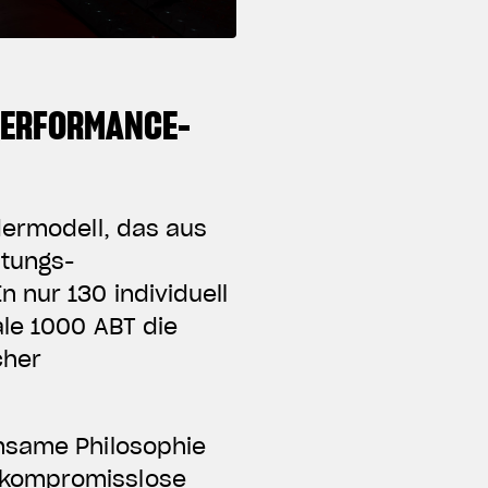
PERFORMANCE-
dermodell, das aus
tungs-
 nur 130 individuell
ale 1000 ABT die
cher
insame Philosophie
 kompromisslose