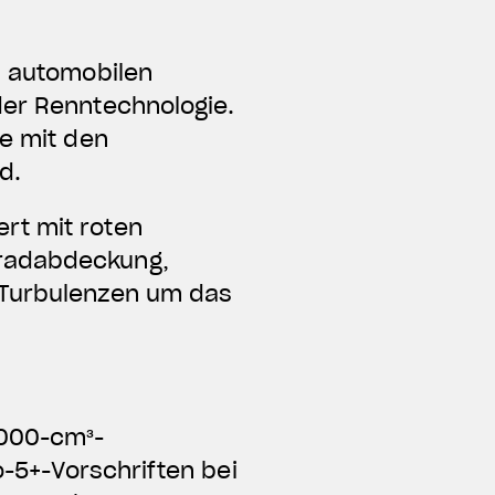
s automobilen
der Renntechnologie.
ie mit den
d.
rt mit roten
rradabdeckung,
 Turbulenzen um das
1000-cm³-
o-5+-Vorschriften bei