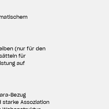
omatischem
iben (nur für den
ätteln für
istung auf
ntara-Bezug
d starke Assoziation