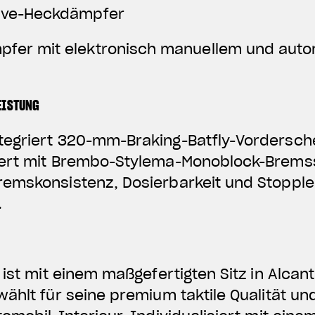
ive-Heckdämpfer
fer mit elektronisch manuellem und aut
EISTUNG
egriert 320-mm-Braking-Batfly-Vordersche
ert mit Brembo-Stylema-Monoblock-Bremss
emskonsistenz, Dosierbarkeit und Stopple
.
Z
 ist mit einem maßgefertigten Sitz in Alca
ählt für seine premium taktile Qualität un