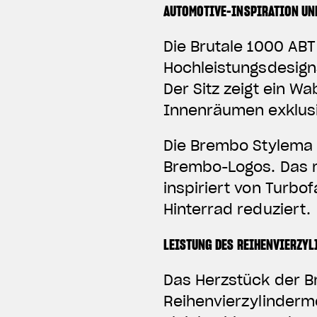
AUTOMOTIVE-INSPIRATION UN
Die Brutale 1000 ABT
Hochleistungsdesigns
Der Sitz zeigt ein W
Innenräumen exklusi
Die Brembo Stylema 
Brembo-Logos. Das m
inspiriert von Turb
Hinterrad reduziert.
LEISTUNG DES REIHENVIERZY
Das Herzstück der Br
Reihenvierzylindermo