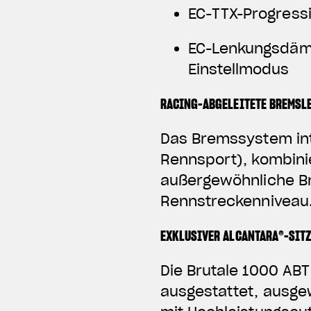
EC-TTX-Progress
EC-Lenkungsdämp
Einstellmodus
RACING-ABGELEITETE BREMSL
Das Bremssystem int
Rennsport), kombini
außergewöhnliche Br
Rennstreckenniveau
EXKLUSIVER ALCANTARA®-SIT
Die Brutale 1000 ABT
ausgestattet, ausgew