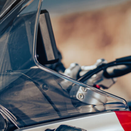
SUPERVELOCE ARSHAM
Follow Us
TITANIO
COMING SOON
INSTAGRAM
ABOUT
FACEBOOK
RUSH
YOUTUBE