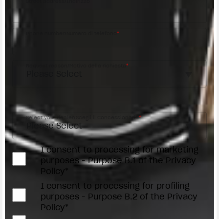
Street address/Indirizzo
Phone number/Numero di telefono
*
Request reason/Motivo della richiesta
*
Access the
Dealer Locator
Select your dealer/Scegli il Concessionario
*
I consent to processing for marketing
purposes - Purpose B.1 of the Privacy
Policy*
I consent to processing for profiling
purposes - Purpose B.2 of the Privacy
Policy*