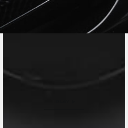
PURER
MV-SOUND
Der Dreizylinder-Reihenmotor mit gegenläufiger
Kurbelwelle und Euro 5 verfügt über eine
Leistungskurve, die stets äußerst
reaktionsschnell auf die Drehung des Gasgriffs
reagiert. Die Übersetzungen wurden
überarbeitet, um das Schalten zu optimieren
und den Verbrauch des Motors weiter zu
senken – ein Musterbeispiel für Effizienz.
PLAY
PAUSE