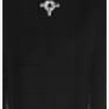
MV Agusta Dealer.
First name/Nome
*
Last name/Cognome
*
Email
*
Country/Nazione
*
City/Città
Postal code/Codice postale
*