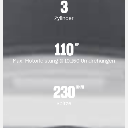
3
Zylinder
110
HP
Max. Motorleistung @ 10.150 Umdrehungen
230
KM/H
Spitze