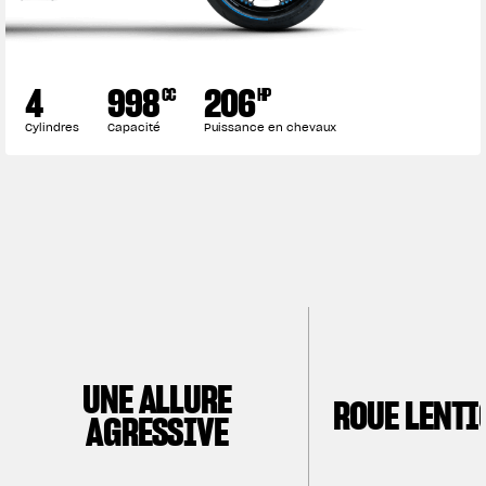
VÊTEMENTS
4
998
206
CC
HP
L'équipement du pilote
Cylindres
Capacité
Puissance en chevaux
UNE ALLURE
ROUE LENTI
AGRESSIVE