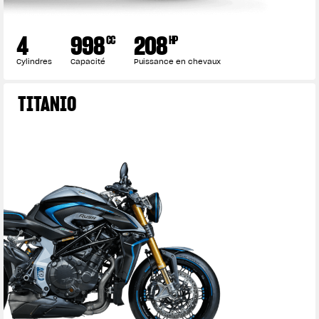
4
998
208
CC
HP
Cylindres
Capacité
Puissance en chevaux
TITANIO
View now →