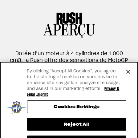
RUSH
APERÇU
Dotée d’un moteur à 4 cylindres de 1 000
cm3, la Rush offre des sensations de MotoGP
avec des vitesses pouvant atteindre voire
By clicking “Accept All Cookies”, you agree
dépasser les 300 km/h. Le moteur, le châssis
to the storing of cookies on your device to
et l’électronique viennent de la Brutale 1000,
enhance site navigation, analyze site usage,
mais elle se distingue par les tuyaux
and assist in our marketing efforts.
Privacy &
d’échappement, les phares, le châssis
Legal
Imprint
arrière et le siège passager, des éléments
Cookies Settings
spécialement conçus pour elle.
View now →
Reject All