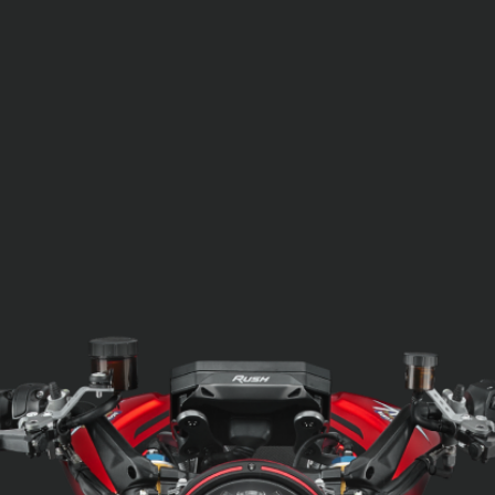
SUPERVELOCE ARSHAM
Follow Us
TITANIO
COMING SOON
INSTAGRAM
ABOUT
FACEBOOK
RUSH
YOUTUBE