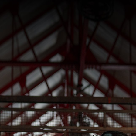
SUPERVELOCE ARSHAM
Follow Us
INSTAGRAM
TITANIO
COMING SOON
FACEBOOK
ABOUT
RUSH
YOUTUBE