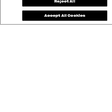
Reject All
Accept All Cookies
La Superveloce 1000 Ago est un véritable joyau
pour les collectionneurs. Chaque unité est livrée
avec un kit exclusif comprenant un certificat
d’authenticité, une housse premium, et des
accessoires tels que des leviers CNC, des repose-
pieds passager et des protections de talon en
fibre de carbone, ainsi qu’une selle passager en
cuir et Alcantara.