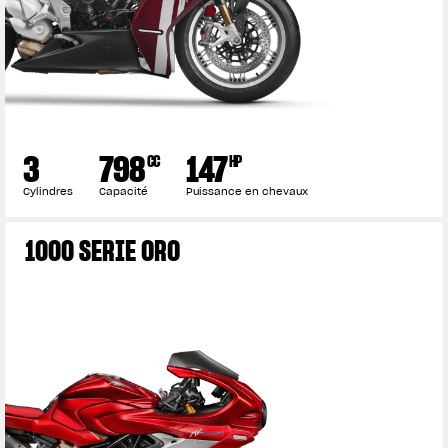
3
798
147
CC
HP
Cylindres
Capacité
Puissance en chevaux
1000 SERIE ORO