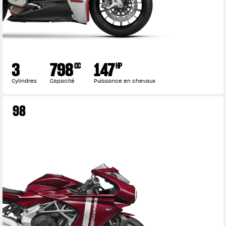
3
798
147
CC
HP
Cylindres
Capacité
Puissance en chevaux
98