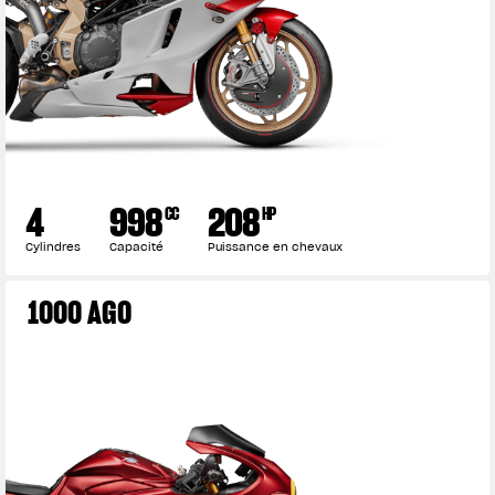
View now →
VÊTEMENTS
4
998
208
CC
HP
L'équipement du pilote
Cylindres
Capacité
Puissance en chevaux
1000 AGO