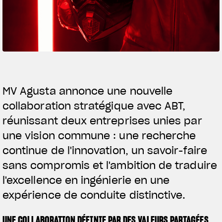
SUPERVELOCE ARSHAM
Follow Us
TITANIO
COMING SOON
INSTAGRAM
ABOUT
FACEBOOK
MV Agusta annonce une nouvelle
RUSH
collaboration stratégique avec ABT,
YOUTUBE
réunissant deux entreprises unies par
une vision commune : une recherche
continue de l'innovation, un savoir-faire
sans compromis et l'ambition de traduire
l'excellence en ingénierie en une
expérience de conduite distinctive.
UNE COLLABORATION DÉFINIE PAR DES VALEURS PARTAGÉES