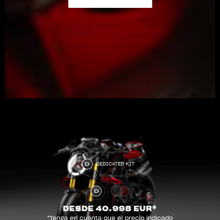
SABER MÁS
View now →
ROPA
La conducimos. La lucimos
DEDICATED KIT
DESDE 40.998 EUR*
*Tenga en cuenta que el precio indicado