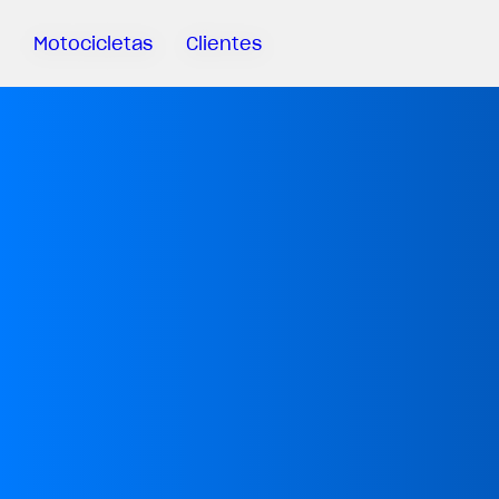
Motocicletas
Clientes
Sartoria
Meccanica
MV Ride
App
Garantía
Manuales
Campaña
De
Retirada