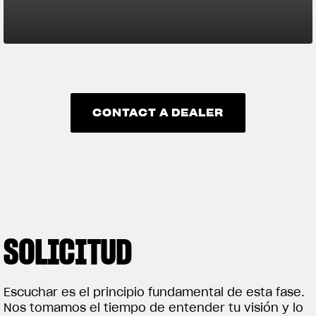
CONTACT A DEALER
CONTACT A DEALER
SOLICITUD
CONSULTAS
DISEÑO
IMPLEMENTACIÓN
Escuchar es el principio fundamental de esta fase.
Una conexión directa con Sartoria Meccanica de
Cada detalle es una declaración de estilo y
Una vez aprobado el diseño final, comienza la
Nos tomamos el tiempo de entender tu visión y lo
MV Agusta garantiza que cada etapa de tu
precisión. Los colores exclusivos, los gráficos
construcción de tu motocicleta. Te acompañamos