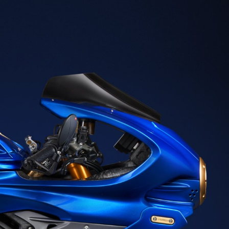
FILM - BEAUTY IS NOT A SIN
SUPERVELOCE ARSHAM
Follow Us
TITANIO
COMING SOON
INSTAGRAM
ABOUT
RUSH
FACEBOOK
YOUTUBE