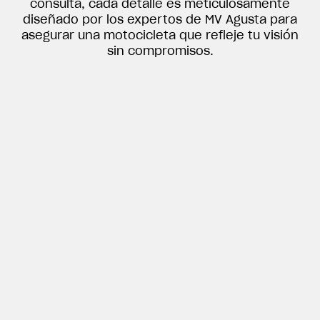
consulta, cada detalle es meticulosamente
diseñado por los expertos de MV Agusta para
asegurar una motocicleta que refleje tu visión
View now →
sin compromisos.
ROPA
La conducimos. La lucimos