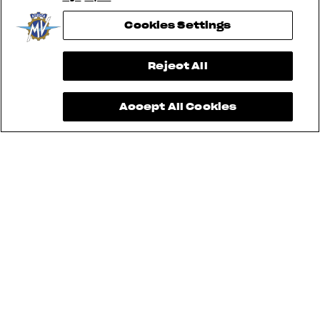
Cookies Settings
View now →
Reject All
Accept All Cookies
La Brutale 1000 RR Assen, la
Superveloce 98 y la LXP Orioli no
pueden utilizarse en Sartoria
Meccanica. Además, las
modificaciones posteriores no están
permitidas.