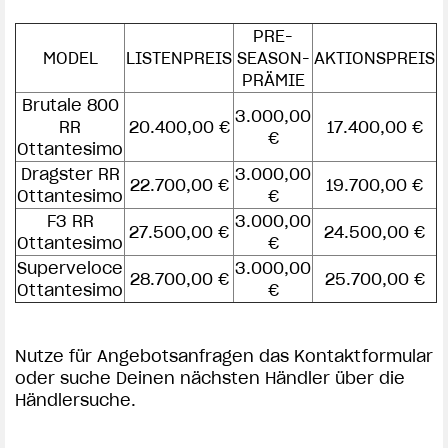
PRE-
MODEL
LISTENPREIS
SEASON-
AKTIONSPREIS
View now →
PRÄMIE
Brutale 800
3.000,00
RR
20.400,00 €
17.400,00 €
€
Ottantesimo
APPAREL
Dragster RR
3.000,00
22.700,00 €
19.700,00 €
We ride it. We wear it
Ottantesimo
€
F3 RR
3.000,00
27.500,00 €
24.500,00 €
Ottantesimo
€
Superveloce
3.000,00
28.700,00 €
25.700,00 €
Ottantesimo
€
Nutze für Angebotsanfragen das Kontaktformular
oder suche Deinen nächsten Händler über die
Händlersuche.