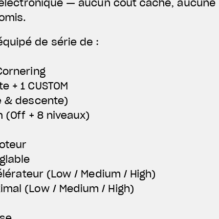
k électronique — aucun coût caché, aucune
omis.
quipé de série de :
Cornering
te + 1 CUSTOM
e & descente)
n (Off + 8 niveaux)
moteur
glable
célérateur (Low / Medium / High)
imal (Low / Medium / High)
sse