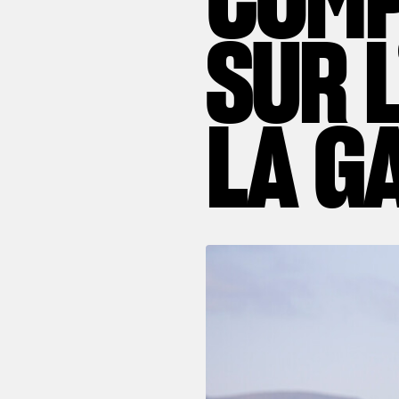
SUR 
LA G