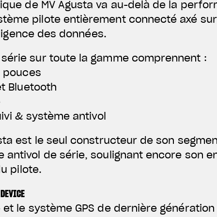
nique de MV Agusta va au-delà de la perfo
ème pilote entièrement connecté axé sur l
telligence des données.
série sur toute la gamme comprennent :
,5 pouces
et Bluetooth
e
uivi & système antivol
sta est le seul constructeur de son segmen
 antivol de série, soulignant encore son 
du pilote.
 DEVICE
e et le système GPS de dernière génération