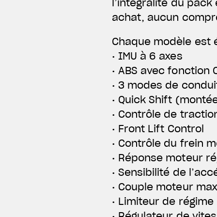
l’intégralité du pac
achat, aucun compr
Chaque modèle est é
• IMU à 6 axes
• ABS avec fonction 
• 3 modes de condui
• Quick Shift (monté
• Contrôle de tractio
• Front Lift Control
• Contrôle du frein 
• Réponse moteur ré
• Sensibilité de l’ac
• Couple moteur max
• Limiteur de régime
• Régulateur de vite