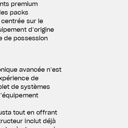
ents premium
 des packs
 centrée sur le
uipement d’origine
ce de possession
onique avancée n’est
expérience de
plet de systèmes
qu’équipement
sta tout en offrant
ructeur inclut déjà