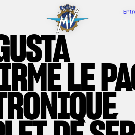
Entr
GUSTA
IRME LE P
TRONIQUE
LET DE SÉR