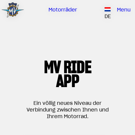
Service
Unternehme
Händler
Catalogue
Motorräder
Menu
Unsere Marke
DE
WIR ÜBER UNS
EMOBILITY
SPEZIALTEILE
Upgrade auf die nächste Stufe
GESCHICHTE
SERVICE
RUSH
BRUTALE
DRAGSTER
FORSCHUNGSZENTRUM
UNSERE MARKE
MV RIDE
KONTAKTIEREN SIE UNS
MV WELTWEIT
APP
MAMBA
HÄNDLER
LIMITED EDITION
MV Weltweit
CATALOGUE
NEWS
Ein völlig neues Niveau der
Verbindung zwischen Ihnen und
DOKUMENTATION
Ihrem Motorrad.
FILM - BEAUTY IS NOT A SIN