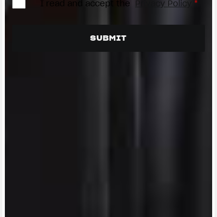
I read and accept the
Privacy Policy
*
View now →