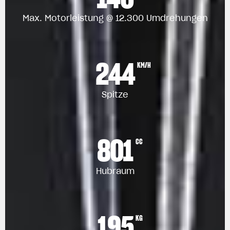
Max. Motorleistung @ 12.300 Umdrehungen
244
KM/H
Spitze
801
CC
Hubraum
195
KG