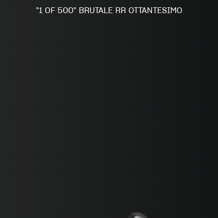
SUPERVELOCE ARSHAM
"1 OF 500" BRUTALE RR OTTANTESIMO
Follow Us
INSTAGRAM
FACEBOOK
TITANIO
COMING SOON
YOUTUBE
ABOUT
RUSH