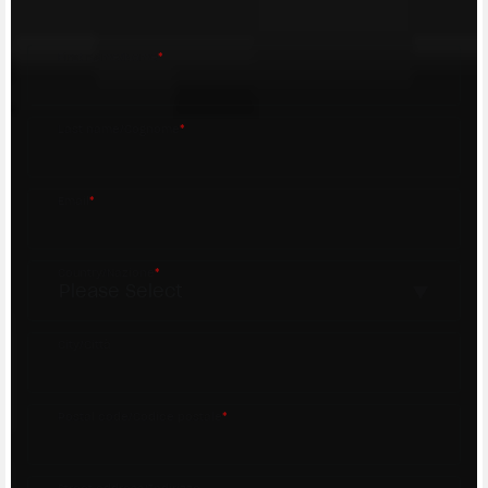
MV Agusta Dealer.
First name/Nome
*
Last name/Cognome
*
Email
*
Country/Nazione
*
City/Città
Postal code/Codice postale
*