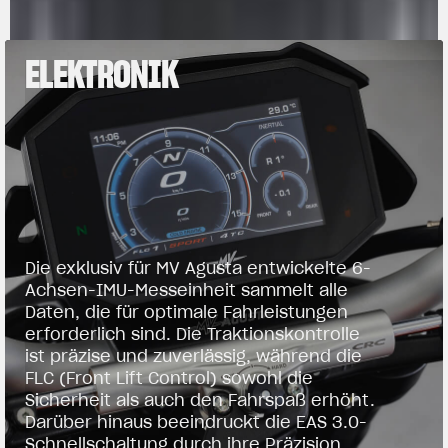
ELEKTRONIK
Die exklusiv für MV Agusta entwickelte 6-
Achsen-IMU-Messeinheit sammelt alle
Daten, die für optimale Fahrleistungen
erforderlich sind. Die Traktionskontrolle
ist präzise und zuverlässig, während die
FLC (Front Lift Control) sowohl die
Sicherheit als auch den Fahrspaß erhöht.
Darüber hinaus beeindruckt die EAS 3.0-
Schnellschaltung durch ihre Präzision