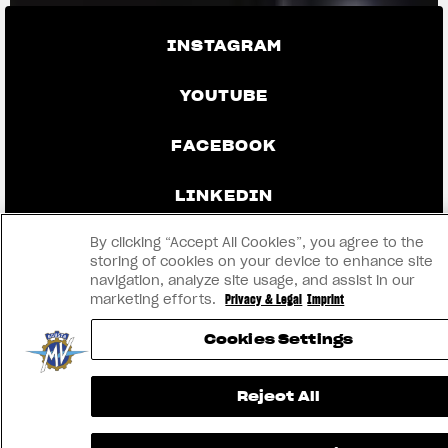
INSTAGRAM
YOUTUBE
FACEBOOK
LINKEDIN
By clicking “Accept All Cookies”, you agree to the
storing of cookies on your device to enhance site
KONTAKTIEREN SIE UNS
navigation, analyze site usage, and assist in our
marketing efforts.
Privacy & Legal
Imprint
IMPRINT
Cookies Settings
DATENSCHUTZ UND RECHTLICHE
Reject All
HINWEISE
WERDEN SIE HÄNDLER