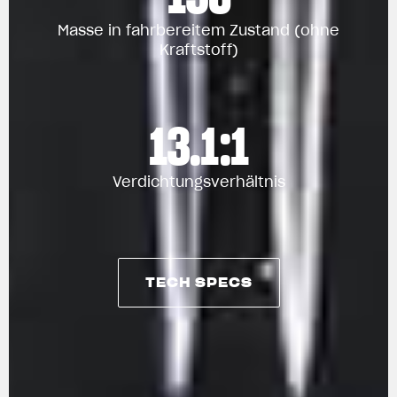
Masse in fahrbereitem Zustand (ohne
Kraftstoff)
13.1:1
Verdichtungsverhältnis
TECH SPECS
View now →
TECH SPECS
BEKLEIDUNG