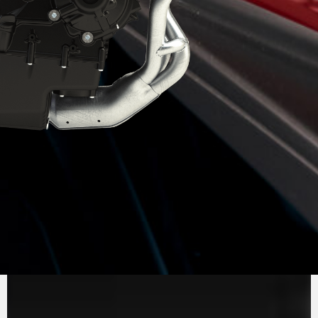
REINER
MV AGUSTA-SOUND
Der Dreizylinder-Reihenmotor, mit Euro 5+
Homologation, zeichnet sich durch seine
Effizienz und Leistung aus. Mit 140 PS und 87 Nm