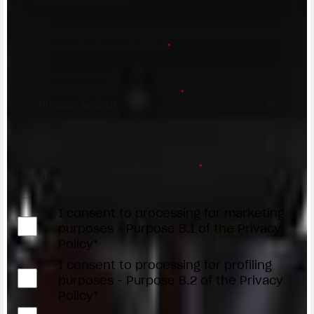
Street address/Indirizzo
Phone number/Numero di telefono
*
Request reason/Motivo della richiesta
*
Access the
Dealer Locator
Select your dealer/Scegli il Concessionario
*
I consent to processing for marketing
purposes - Purpose B.1 of the Privacy
Policy*
I consent to processing for profiling
purposes - Purpose B.2 of the Privacy
Policy*