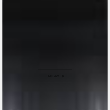
Drehmoment garantiert er eine dynamische
Fahrt. Die Ventilsteuerung ist für minimale
Reibung optimiert, und das Getriebe ist wie im
Rennsport herausnehmbar. Die vom Rennsport
inspirierte gegenläufige Kurbelwelle soll die
Trägheit bei Richtungswechseln verringern.
Darüber hinaus ist das Getriebe jetzt mit einer
neuen 9-Scheiben-Ölbadkupplung mit
Drehmomentunterstützung ausgestattet, die
einen um 50 % leichteren Kupplungshebelzug
im Vergleich zu früheren Versionen bietet.
PLAY
PAUSE