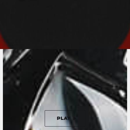
PURER
MV-SOUND
Ein Vierzylinder-Reihenmotor mit Radialventilen
und Titan-Pleueln. Der Motor der Rush ist der
State of the Art in der Motorradtechnik. Der
Vierzylinder-Reihenmotor, der 208 PS bei
13000/min entfaltet, wird durch eine
wunderbare Auspuffanlage mit vier Endrohren,
die den aggressiven und unverwechselbaren
Klang noch verstärken, ergänzt.
PLAY
PAUSE