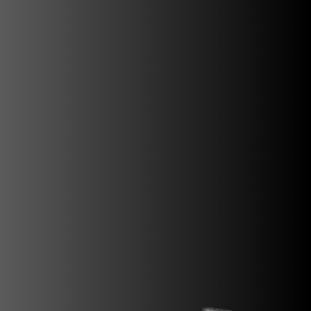
SUPERVELOCE ARSHAM
Follow Us
INSTAGRAM
FACEBOOK
TITANIO
YOUTUBE
COMING SOON
ABOUT
RUSH