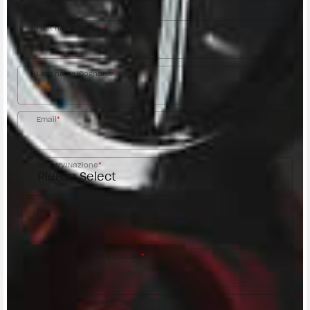
First name/Nome
*
Last name/Cognome
*
Email
*
Country/Nazione
*
City/Città
Postal code/Codice postale
*
Street address/Indirizzo