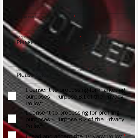
Phone number/Numero di telefono
*
Request reason/Motivo della richiesta
*
Access the
Dealer Locator
Select your dealer/Scegli il Concessionario
*
I consent to processing for marketing
purposes - Purpose B.1 of the Privacy
Policy*
I consent to processing for profiling
purposes - Purpose B.2 of the Privacy
Policy*
I read and accept the
Privacy Policy
*