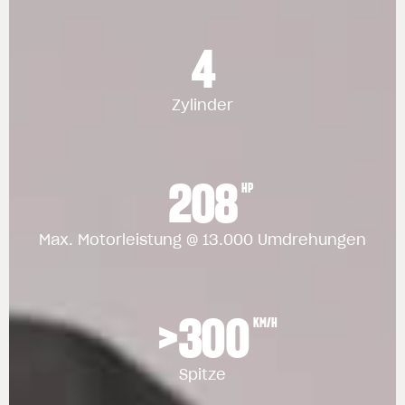
4
Zylinder
208
HP
Max. Motorleistung @ 13.000 Umdrehungen
>300
KM/H
Spitze