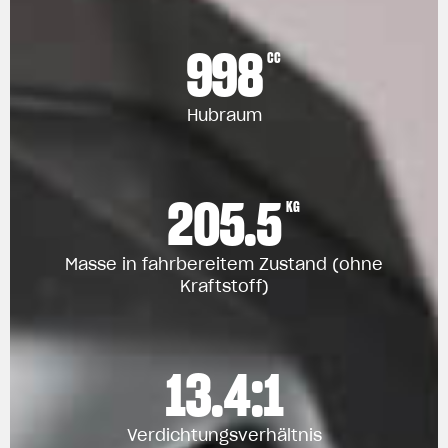
998
CC
Hubraum
205.5
KG
Masse in fahrbereitem Zustand (ohne
Kraftstoff)
13.4:1
Verdichtungsverhältnis