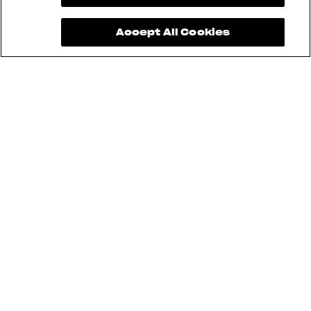
Malpensa.
Accept All Cookies
HISTORY
HISTORY
VALORES
IMPERECEDEROS
Hoy ese espíritu original y pionero sigue vivo
en nuestro trabajo. Nos mantenemos fieles a
nuestra cultura artesanal, a la innovación y a