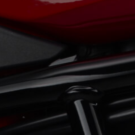
View now →
ROPA
La conducimos. La lucimos