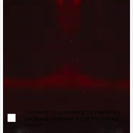
Postal code/Codice postale
*
Street address/Indirizzo
Phone number/Numero di telefono
*
Request reason/Motivo della richiesta
*
Access the
Dealer Locator
Select your dealer/Scegli il Concessionario
*
I consent to processing for marketing
purposes - Purpose B.1 of the Privacy
Policy*