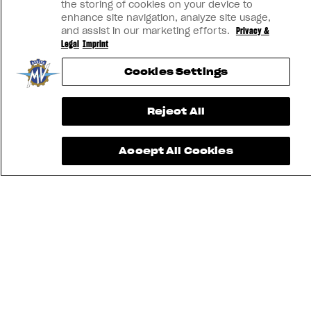
the storing of cookies on your device to
enhance site navigation, analyze site usage,
and assist in our marketing efforts.
Privacy &
Legal
Imprint
Cookies Settings
Reject All
Accept All Cookies
ENCUENTRA
EL
CONCESIONARIO
MÁS
MV RIDE
CERCANO
CONTÁCTANOS
APP