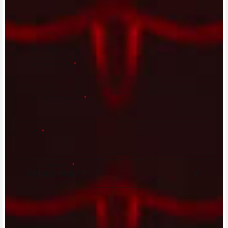
Fill out the form to be contacted by an Official
MV Agusta Dealer.
First name/Nome
*
Last name/Cognome
*
Email
*
Country/Nazione
*
City/Città