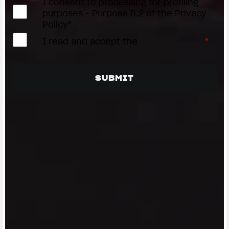
I consent to processing for profiling
purposes - Purpose B.2 of the Privacy
Policy*
I read and accept the
Privacy Policy
*