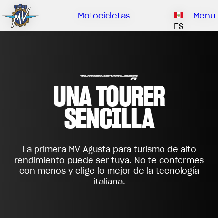
Clientes
La
Concesiona
Catalogue
Motocicletas
Menu
empresa
ES
Nuestra marca
EMOBILITY
PIEZAS ESPECIALES
ASÍ SOMOS
Sube de nivel
CLIENTES
HISTORIA
RUSH
BRUTALE
DRAGSTER
UNA TOURER
NUESTRA MARCA
CENTRO DE INVESTIGACIÓN
SENCILLA
MV WORLD
CONTÁCTANOS
CONCESIONARIOS
MAMBA
LIMITED EDITION
La primera MV Agusta para turismo de alto
MV World
CATALOGUE
rendimiento puede ser tuya. No te conformes
NOTICIAS
con menos y elige lo mejor de la tecnología
italiana.
DOCUMENTAL