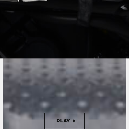
PURO
SONIDO MV
Alto rendimiento sin concesiones: el motor
aprovecha por completo sus 110 CV y el par en
todas las velocidades. La reducción de la
fricción y la certificación Euro 5 confirman la
tecnología de vanguardia y la extraordinaria
eficiencia del motor de tres cilindros en línea,
ligero y compacto.
PLAY
PAUSE