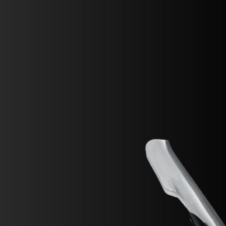
FILM - BEAUTY IS NOT A SIN
SUPERVELOCE ARSHAM
Follow Us
TITANIO
COMING SOON
INSTAGRAM
ABOUT
FACEBOOK
RUSH
YOUTUBE